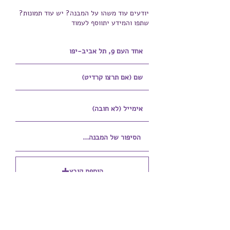
יודעים עוד משהו על המבנה? יש עוד תמונות?
שתפו והמידע יתווסף לעמוד
הוספת קובץ
Upload supported file (Max 15MB)
הוספת קובץ נוסף