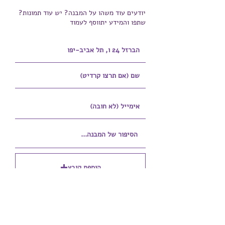
יודעים עוד משהו על המבנה? יש עוד תמונות?
שתפו והמידע יתווסף לעמוד
הוספת קובץ
Upload supported file (Max 15MB)
הוספת קובץ נוסף