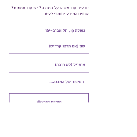
יודעים עוד משהו על המבנה? יש עוד תמונות?
שתפו והמידע יתווסף לעמוד
הוספת קובץ
Upload supported file (Max 15MB)
הוספת קובץ נוסף