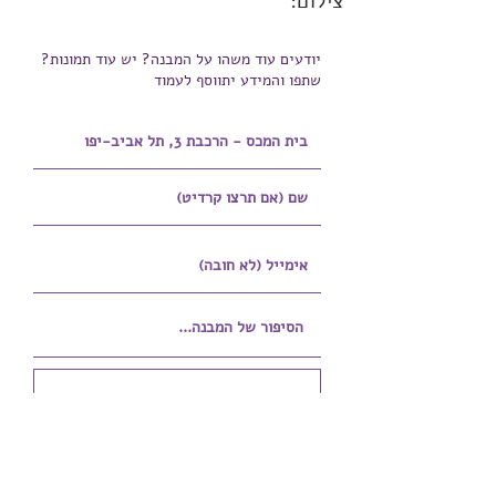
צילום:
יודעים עוד משהו על המבנה? יש עוד תמונות?
שתפו והמידע יתווסף לעמוד
הוספת קובץ
Upload supported file (Max 15MB)