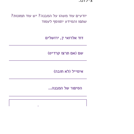
צילום:
יודעים עוד משהו על המבנה? יש עוד תמונות?
שתפו והמידע יתווסף לעמוד
הוספת קובץ
Upload supported file (Max 15MB)