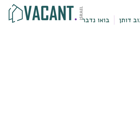
וב דותן
בואו נדבר