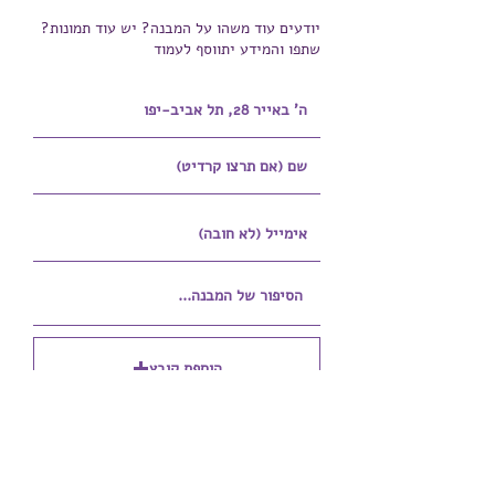
יודעים עוד משהו על המבנה? יש עוד תמונות?
שתפו והמידע יתווסף לעמוד
הוספת קובץ
Upload supported file (Max 15MB)
הוספת קובץ נוסף