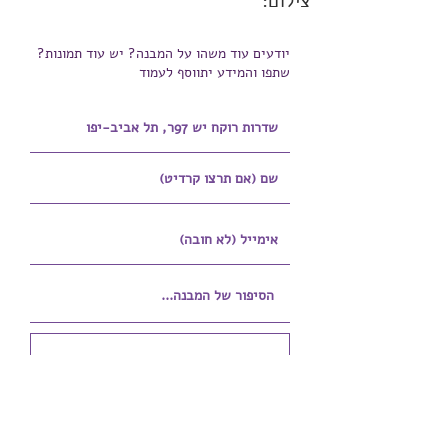
צילום:
יודעים עוד משהו על המבנה? יש עוד תמונות?
שתפו והמידע יתווסף לעמוד
הוספת קובץ
Upload supported file (Max 15MB)