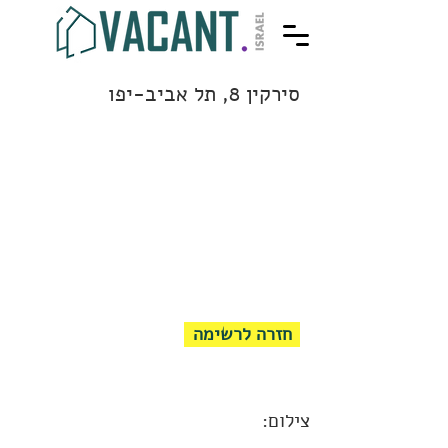
סירקין 8, תל אביב-יפו
חזרה לרשימה
צילום: