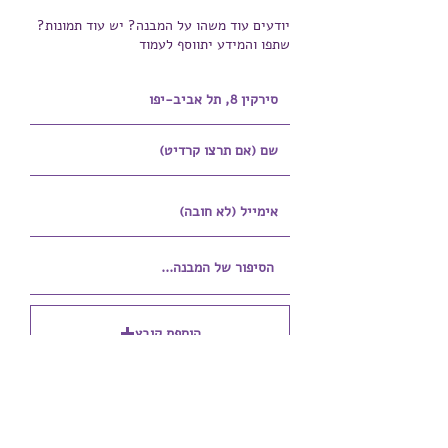
יודעים עוד משהו על המבנה? יש עוד תמונות?
שתפו והמידע יתווסף לעמוד
הוספת קובץ
Upload supported file (Max 15MB)
הוספת קובץ נוסף